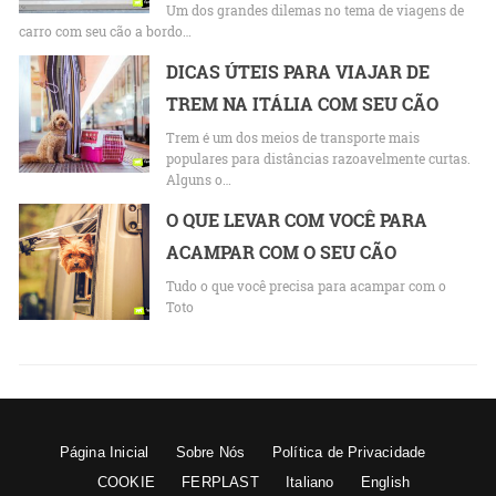
Um dos grandes dilemas no tema de viagens de
carro com seu cão a bordo…
DICAS ÚTEIS PARA VIAJAR DE
TREM NA ITÁLIA COM SEU CÃO
Trem é um dos meios de transporte mais
populares para distâncias razoavelmente curtas.
Alguns o…
O QUE LEVAR COM VOCÊ PARA
ACAMPAR COM O SEU CÃO
Tudo o que você precisa para acampar com o
Toto
Página Inicial
Sobre Nós
Política de Privacidade
COOKIE
FERPLAST
Italiano
English