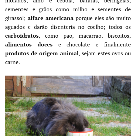
mofados; alho e cebola; batatas, beringelas;
sementes e grãos como milho e sementes de
girassol;
alface americana
porque eles são muito
aguados e darão disenteria no coelho; todos os
carboidratos
, como pão, macarrão, biscoitos,
alimentos doces
e chocolate e finalmente
produtos de origem animal
, sejam estes ovos ou
carne.