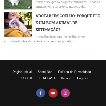
Quem disse que só os gatos ronronam? Todos os
animais têm sua própria maneira de…
ADOTAR UM COELHO: PORQUE ELE
É UM BOM ANIMAL DE
ESTIMAÇÃO?
A escolha de adotar um coelho como
animalzinho de estimação é cada vez mais popular.…
Página Inicial
Sobre Nós
Política de Privacidade
COOKIE
FERPLAST
Italiano
English