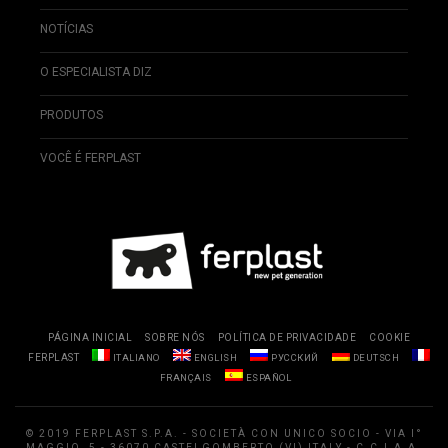
NOTÍCIAS
O ESPECIALISTA DIZ
PRODUTOS
VOCÊ É FERPLAST
PÁGINA INICIAL
SOBRE NÓS
POLÍTICA DE PRIVACIDADE
COOKIE
FERPLAST
ITALIANO
ENGLISH
РУССКИЙ
DEUTSCH
FRANÇAIS
ESPAÑOL
© 2019 FERPLAST S.P.A. - SOCIETÀ CON UNICO SOCIO - VIA I°
MAGGIO, 5 - 36070 CASTELGOMBERTO (VI) ITALY - C.C.I.A.A.