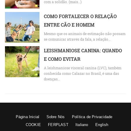
com a solidão. (mais…)
COMO FORTALECER O RELAÇÃO
ENTRE CÃO E HOMEM
Mesmo que os animais de estimação não possam
se comunicar através da fala, a relação…
LEISHMANIOSE CANINA: QUANDO
E COMO EVITAR
A leishmaniose visceral canina (LVC), também
conhecida como Calazar no Brasil, é uma das
doenças…
Página Inicial
Sobre Nós
Política de Privacidade
COOKIE
FERPLAST
Italiano
English