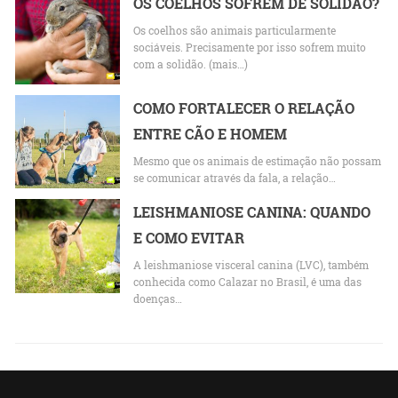
OS COELHOS SOFREM DE SOLIDÃO?
Os coelhos são animais particularmente
sociáveis. Precisamente por isso sofrem muito
com a solidão. (mais…)
COMO FORTALECER O RELAÇÃO
ENTRE CÃO E HOMEM
Mesmo que os animais de estimação não possam
se comunicar através da fala, a relação…
LEISHMANIOSE CANINA: QUANDO
E COMO EVITAR
A leishmaniose visceral canina (LVC), também
conhecida como Calazar no Brasil, é uma das
doenças…