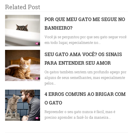
Related Post
POR QUE MEU GATO ME SEGUE NO
BANHEIRO?
Você já se perguntou por que seu gato segue você
em todo lugar, especialmente no…
SEU GATO AMA VOCÊ? OS SINAIS
PARA ENTENDER SEU AMOR
Os gatos também sentem um profundo apego por
alguns de seus semelhantes, mas especialmente
pelos…
4 ERROS COMUNS AO BRIGAR COM
O GATO
Repreender o seu gato nunca é fácil, mas é
preciso aprender a fazê-lo da maneira…