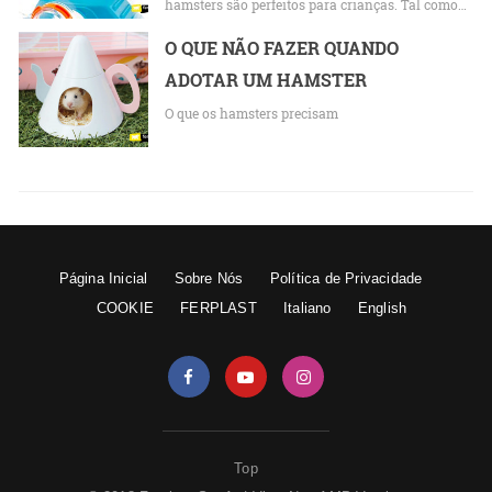
hamsters são perfeitos para crianças. Tal como…
O QUE NÃO FAZER QUANDO
ADOTAR UM HAMSTER
O que os hamsters precisam
Página Inicial
Sobre Nós
Política de Privacidade
COOKIE
FERPLAST
Italiano
English
Top