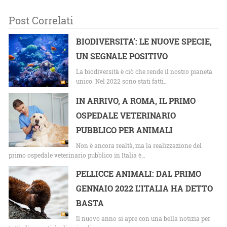
Post Correlati
BIODIVERSITA’: LE NUOVE SPECIE,
UN SEGNALE POSITIVO
La biodiversità è ciò che rende il nostro pianeta
unico. Nel 2022 sono stati fatti…
IN ARRIVO, A ROMA, IL PRIMO
OSPEDALE VETERINARIO
PUBBLICO PER ANIMALI
Non è ancora realtà, ma la realizzazione del
primo ospedale veterinario pubblico in Italia è…
PELLICCE ANIMALI: DAL PRIMO
GENNAIO 2022 L’ITALIA HA DETTO
BASTA
Il nuovo anno si apre con una bella notizia per