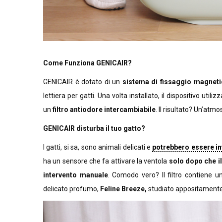
Come Funziona GENICAIR?
GENICAIR è dotato di un
sistema di fissaggio magneti
lettiera per gatti. Una volta installato, il dispositivo utili
un
filtro antiodore intercambiabile
. Il risultato? Un’atm
GENICAIR disturba il tuo gatto?
I gatti, si sa, sono animali delicati e
potrebbero essere inf
ha un sensore che fa attivare la ventola
solo dopo che il
intervento manuale
. Comodo vero? Il filtro contiene 
delicato profumo,
Feline Breeze,
studiato appositamente p