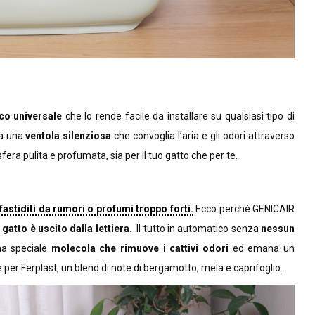
co universale
che lo rende facile da installare su qualsiasi tipo di
zza una
ventola silenziosa
che convoglia l’aria e gli odori attraverso
osfera pulita e profumata, sia per il tuo gatto che per te.
astiditi da rumori o profumi troppo forti.
Ecco perché GENICAIR
 gatto è uscito dalla lettiera.
Il tutto in automatico senza
nessun
una speciale
molecola che rimuove i cattivi odori
ed emana un
er Ferplast, un blend di note di bergamotto, mela e caprifoglio.