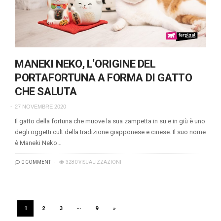
MANEKI NEKO, L’ORIGINE DEL
PORTAFORTUNA A FORMA DI GATTO
CHE SALUTA
27 NOVEMBRE 2020
Il gatto della fortuna che muove la sua zampetta in su e in giù è uno
degli oggetti cult della tradizione giapponese e cinese. Il suo nome
è Maneki Neko…
0 COMMENT
3280 VISUALIZZAZIONI
1
2
3
···
9
»