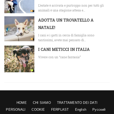
L’estate è arrivata e purtroppo non per tutti gli
animali è una stagione attesa e…
ADOTTA UN TROVATELLO A
NATALE!
I cani e i gatti in cerca di famiglia sono
tantissimi, avete mai pensato di…
I CANI METICCI IN ITALIA
Vivere con un “cane fantasia”
HOME
CHI SIAMO
TRATTAMENTO DEI DATI
PERSONALI
COOKIE
FERPLAST
English
Русский