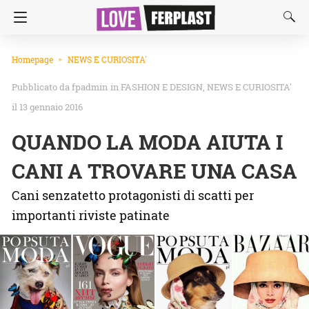
Homepage
NEWS E CURIOSITA'
fpadmin
in
FASHION E DESIGN
NEWS E CURIOSITA'
il 13 gennaio 2016
QUANDO LA MODA AIUTA I
CANI A TROVARE UNA CASA
Cani senzatetto protagonisti di scatti per
importanti riviste patinate