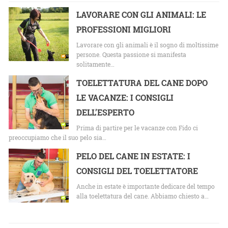
LAVORARE CON GLI ANIMALI: LE
PROFESSIONI MIGLIORI
Lavorare con gli animali è il sogno di moltissime
persone. Questa passione si manifesta
solitamente…
TOELETTATURA DEL CANE DOPO
LE VACANZE: I CONSIGLI
DELL’ESPERTO
Prima di partire per le vacanze con Fido ci
preoccupiamo che il suo pelo sia…
PELO DEL CANE IN ESTATE: I
CONSIGLI DEL TOELETTATORE
Anche in estate è importante dedicare del tempo
alla toelettatura del cane. Abbiamo chiesto a…