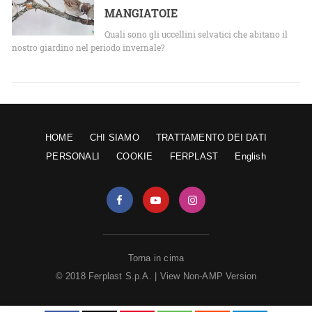
MANGIATOIE
Quali sono gli uccellini selvatici che abitano il
nostro giardino nel periodo invernale?
HOME
CHI SIAMO
TRATTAMENTO DEI DATI
PERSONALI
COOKIE
FERPLAST
English
Torna in cima
© 2018 Ferplast S.p.A. |
View Non-AMP Version