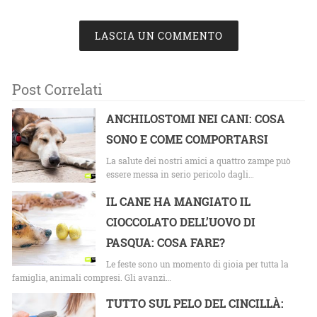
LASCIA UN COMMENTO
Post Correlati
ANCHILOSTOMI NEI CANI: COSA
SONO E COME COMPORTARSI
La salute dei nostri amici a quattro zampe può
essere messa in serio pericolo dagli…
IL CANE HA MANGIATO IL
CIOCCOLATO DELL’UOVO DI
PASQUA: COSA FARE?
Le feste sono un momento di gioia per tutta la
famiglia, animali compresi. Gli avanzi…
TUTTO SUL PELO DEL CINCILLÀ: