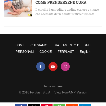
COME PRENDERSENE CURA
Il cincillà è un roditore andino curioso e vivace,
che necessita di un habitat sufficientemente…
HOME
CHI SIAMO
TRATTAMENTO DEI DATI
PERSONALI
COOKIE
FERPLAST
English
Torna in cima
© 2018 Ferplast S.p.A. |
View Non-AMP Version