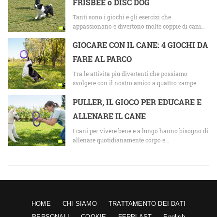
FRISBEE o DISC DOG
Tanti sono i giochi e gli esercizi che
appassionano e divertono molte coppie di cani…
GIOCARE CON IL CANE: 4 GIOCHI DA
FARE AL PARCO
Tra le attività più divertenti che possiamo
svolgere con il nostro amico a quattro zampe…
PULLER, IL GIOCO PER EDUCARE E
ALLENARE IL CANE
I cani per vivere bene e a lungo hanno bisogno di
allenare quotidianamente corpo e…
HOME
CHI SIAMO
TRATTAMENTO DEI DATI
PERSONALI
COOKIE
FERPLAST
English