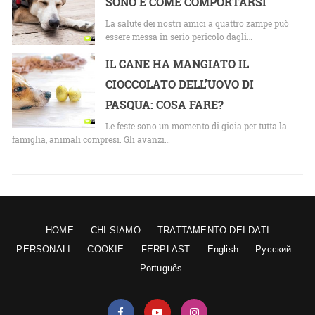
SONO E COME COMPORTARSI
La salute dei nostri amici a quattro zampe può
essere messa in serio pericolo dagli…
IL CANE HA MANGIATO IL
CIOCCOLATO DELL’UOVO DI
PASQUA: COSA FARE?
Le feste sono un momento di gioia per tutta la
famiglia, animali compresi. Gli avanzi…
HOME
CHI SIAMO
TRATTAMENTO DEI DATI
PERSONALI
COOKIE
FERPLAST
English
Русский
Português