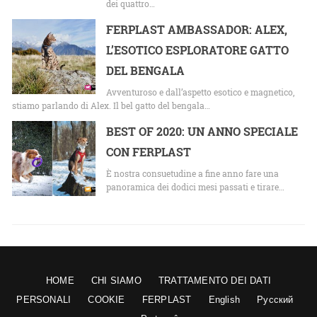
dei quattro…
FERPLAST AMBASSADOR: ALEX,
L’ESOTICO ESPLORATORE GATTO
DEL BENGALA
Avventuroso e dall’aspetto esotico e magnetico,
stiamo parlando di Alex. Il bel gatto del bengala…
BEST OF 2020: UN ANNO SPECIALE
CON FERPLAST
È nostra consuetudine a fine anno fare una
panoramica dei dodici mesi passati e tirare…
HOME
CHI SIAMO
TRATTAMENTO DEI DATI
PERSONALI
COOKIE
FERPLAST
English
Русский