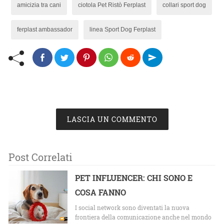
amicizia tra cani
ciotola Pet Ristò Ferplast
collari sport dog
ferplast ambassador
linea Sport Dog Ferplast
LASCIA UN COMMENTO
Post Correlati
PET INFLUENCER: CHI SONO E
COSA FANNO
I social network sono diventati la nuova
frontiera della comunicazione anche nel mondo