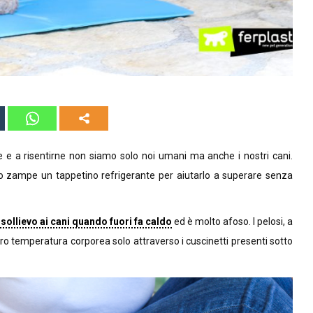
e e a risentirne non siamo solo noi umani ma anche i nostri cani.
o zampe un tappetino refrigerante per aiutarlo a superare senza
sollievo ai cani quando fuori fa caldo
ed è molto afoso. I pelosi, a
o temperatura corporea solo attraverso i cuscinetti presenti sotto