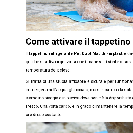
Come attivare il tappetino
Il
tappetino refrigerante Pet Cool Mat di Ferplast
è dav
gel che
si attiva ogni volta che il cane vi si siede o sdr
temperatura del peloso.
Si tratta di una stuoia affidabile e sicura e per funziona
immergerla nell’acqua ghiacciata, ma
si ricarica da sol
siamo in spiaggia o in piscina dove non c’è la disponibilità
fresco. Una volta carico, è in grado di mantenere la temp
ore di uso costante.