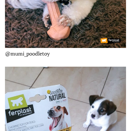
@mumi_poodletoy