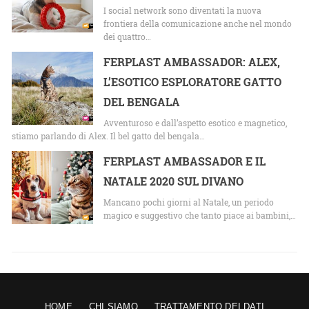
I social network sono diventati la nuova
frontiera della comunicazione anche nel mondo
dei quattro…
FERPLAST AMBASSADOR: ALEX,
L’ESOTICO ESPLORATORE GATTO
DEL BENGALA
Avventuroso e dall’aspetto esotico e magnetico,
stiamo parlando di Alex. Il bel gatto del bengala…
FERPLAST AMBASSADOR E IL
NATALE 2020 SUL DIVANO
Mancano pochi giorni al Natale, un periodo
magico e suggestivo che tanto piace ai bambini,…
HOME
CHI SIAMO
TRATTAMENTO DEI DATI