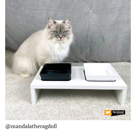
@mandalatheragdoll