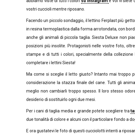
abbiamo viste di tutti i colori
su Instagram
e voi vi siete
vostri cuccioli mentre riposano.
Facendo un piccolo sondaggio, il lettino Ferplast più getton
in resina termoplastica dalla forma arrotondata, con bordi 
anche gli animali di piccola taglia. Siesta Deluxe non pia
posizioni più insolite. Protagonisti nelle vostre foto, oltr
stampe e di tutti i colori, specialmente della collezion
completare i lettini Siesta!
Ma come si sceglie il letto giusto? Intanto mai troppo 
considerazione la stazza finale del cane. Tutti gli anima
meglio non cambiarli troppo spesso. Il loro stesso odore 
desiderio di sostituirlo ogni due mesi.
Per i cani di taglia media e grande potete scegliere tra
ta
due tonalità di colore e alcuni con il particolare fondo a
E ora gustatevi le foto di questi cucciolotti intenti a riposa