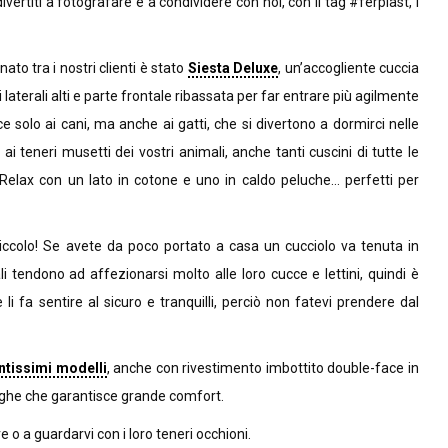
 divertiti a fotografare e a condividere con noi, con il tag #ferplast, i
ato tra i nostri clienti è stato
Siesta Deluxe
, un’accogliente cuccia
laterali alti e parte frontale ribassata per far entrare più agilmente
ce solo ai cani, ma anche ai gatti, che si divertono a dormirci nelle
e ai teneri musetti dei vostri animali, anche tanti cuscini di tutte le
e Relax con un lato in cotone e uno in caldo peluche… perfetti per
piccolo! Se avete da poco portato a casa un cucciolo va tenuta in
li tendono ad affezionarsi molto alle loro cucce e lettini, quindi è
li fa sentire al sicuro e tranquilli, perciò non fatevi prendere dal
ntissimi modelli
, anche con rivestimento imbottito double-face in
 doghe che garantisce grande comfort.
re o a guardarvi con i loro teneri occhioni.