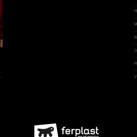
F
M
N
O
P
V