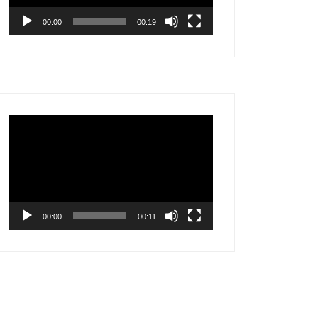
00:00
00:19
Tocador
de
vídeo
00:00
00:11