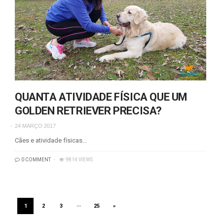
QUANTA ATIVIDADE FÍSICA QUE UM
GOLDEN RETRIEVER PRECISA?
24 MARÇO 2017
Cães e atividade físicas…
0 COMMENT
9814 VIEWS
1
2
3
···
25
»