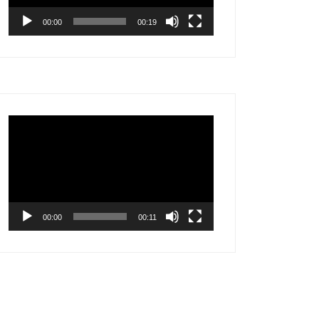
00:00
00:19
Tocador
de
vídeo
00:00
00:11