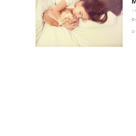
M
1 
O 