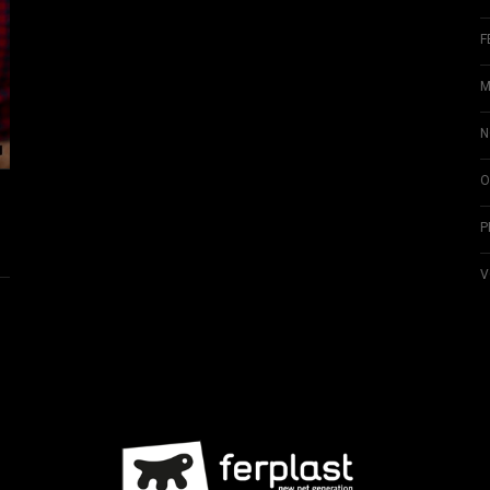
F
M
N
O
P
V