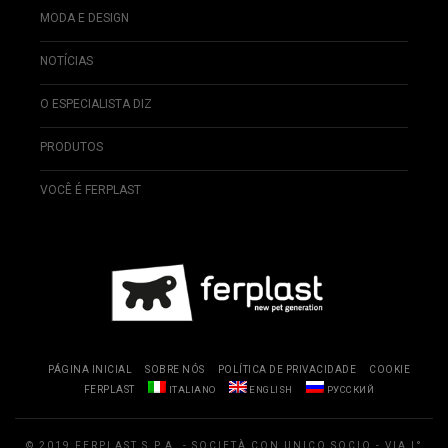
MODA E DESIGN
NOTÍCIAS
O ESPECIALISTA DIZ
PRODUTOS
VOCÊ É FERPLAST
PÁGINA INICIAL
SOBRE NÓS
POLÍTICA DE PRIVACIDADE
COOKIE
FERPLAST
ITALIANO
ENGLISH
РУССКИЙ
© 2019 FERPLAST S.P.A. - SOCIETÀ CON UNICO SOCIO - VIA I°