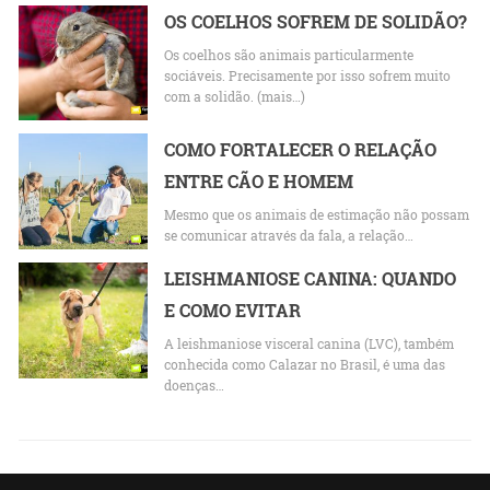
OS COELHOS SOFREM DE SOLIDÃO?
Os coelhos são animais particularmente
sociáveis. Precisamente por isso sofrem muito
com a solidão. (mais…)
COMO FORTALECER O RELAÇÃO
ENTRE CÃO E HOMEM
Mesmo que os animais de estimação não possam
se comunicar através da fala, a relação…
LEISHMANIOSE CANINA: QUANDO
E COMO EVITAR
A leishmaniose visceral canina (LVC), também
conhecida como Calazar no Brasil, é uma das
doenças…