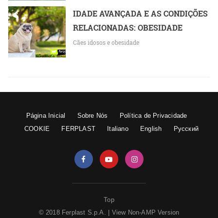
IDADE AVANÇADA E AS CONDIÇÕES
RELACIONADAS: OBESIDADE
Cães idosos e obesidade
Página Inicial
Sobre Nós
Política de Privacidade
COOKIE
FERPLAST
Italiano
English
Русский
Top
© 2018 Ferplast S.p.A. |
View Non-AMP Version