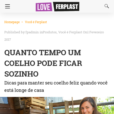
Homepage
Você é Ferplast
fpadmin
in
Produtos
Você é Ferplast
On1 Fevereiro
2017
QUANTO TEMPO UM
COELHO PODE FICAR
SOZINHO
Dicas para manter seu coelho feliz quando você
está longe de casa