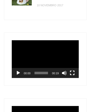
10 NOVEMBRO 2017
Tocador
de
vídeo
00:00
00:19
Tocador