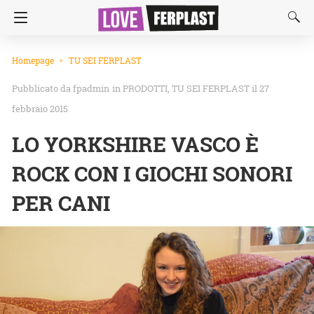
Homepage
TU SEI FERPLAST
fpadmin
in
PRODOTTI
TU SEI FERPLAST
il 27
febbraio 2015
LO YORKSHIRE VASCO È
ROCK CON I GIOCHI SONORI
PER CANI