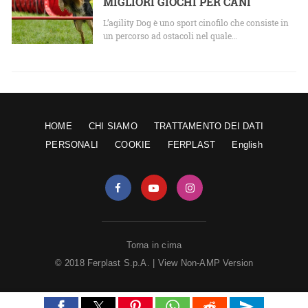
MIGLIORI GIOCHI PER CANI
L’agility Dog è uno sport cinofilo che consiste in
un percorso ad ostacoli nel quale…
HOME
CHI SIAMO
TRATTAMENTO DEI DATI
PERSONALI
COOKIE
FERPLAST
English
Torna in cima
© 2018 Ferplast S.p.A. |
View Non-AMP Version