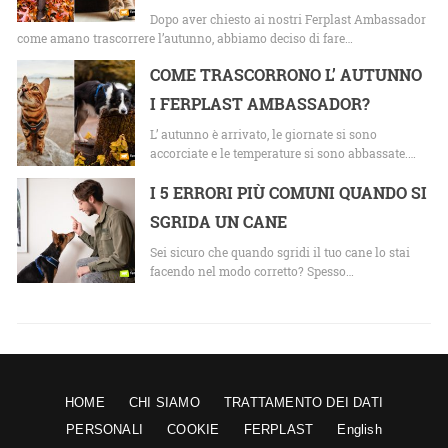
Dopo aver chiesto ai nostri Ferplast Ambassador
come amano trascorrere l’autunno, abbiamo deciso di fare…
COME TRASCORRONO L’ AUTUNNO
I FERPLAST AMBASSADOR?
L’ autunno è arrivato, le giornate si sono
accorciate e le temperature si sono abbassate.…
I 5 ERRORI PIÙ COMUNI QUANDO SI
SGRIDA UN CANE
Sei sicuro che quando sgridi il tuo cane lo stai
facendo nel modo corretto? Spesso…
HOME
CHI SIAMO
TRATTAMENTO DEI DATI
PERSONALI
COOKIE
FERPLAST
English