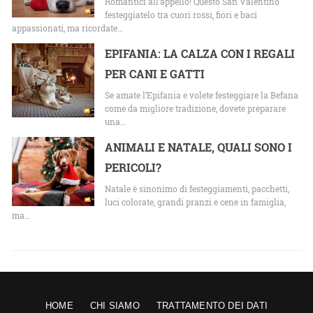
Romantici all’appello! Questo San Valentino
festeggiatelo tra cuori rossi, fiori e baci
appassionati, ma ricordate…
EPIFANIA: LA CALZA CON I REGALI
PER CANI E GATTI
Se amate l’Epifania e volete festeggiare la Befana
come da migliore tradizione, dovete preparare
una…
ANIMALI E NATALE, QUALI SONO I
PERICOLI?
Natale è sinonimo di festeggiamenti, pacchetti,
luci colorate, grandi pranzi e cene in famiglia,
ma…
HOME
CHI SIAMO
TRATTAMENTO DEI DATI