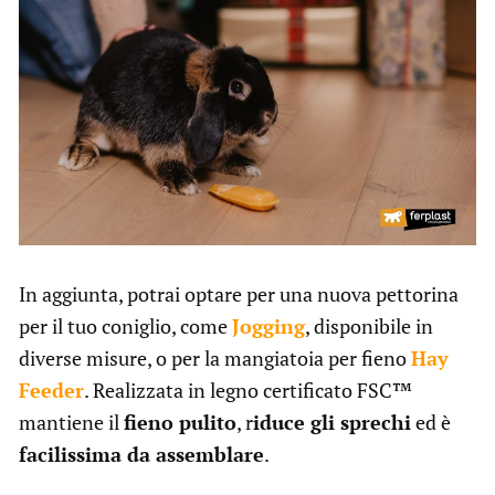
In aggiunta, potrai optare per una nuova pettorina
per il tuo coniglio, come
Jogging
, disponibile in
diverse misure, o per la mangiatoia per fieno
Hay
Feeder
. Realizzata in legno certificato FSC™
mantiene il
fieno pulito
, r
iduce gli sprechi
ed è
facilissima da assemblare
.