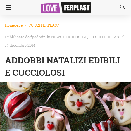
Homepage
TU SEI FERPLAST
fpadmin
in
NEWS E CURIOSITA'
TU SEI FERPLAST
il
14 dicembre 2014
ADDOBBI NATALIZI EDIBILI
E CUCCIOLOSI