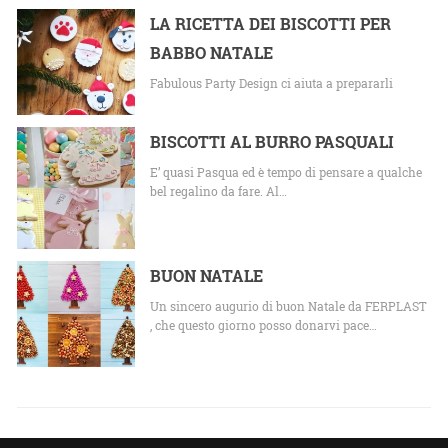
LA RICETTA DEI BISCOTTI PER
BABBO NATALE
Fabulous Party Design ci aiuta a prepararli
BISCOTTI AL BURRO PASQUALI
E’ quasi Pasqua ed è tempo di pensare a qualche
bel regalino da fare. Al…
BUON NATALE
Un sincero augurio di buon Natale da FERPLAST
, che questo giorno posso donarvi pace…