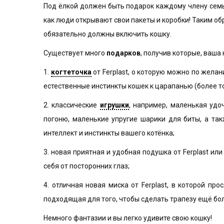
Под ёлкой должен быть подарок каждому члену семьи
как люди открывают свои пакеты и коробки! Таким обр
обязательно должны включить кошку.
Существует много
подарков
, получив которые, ваша
1.
когтеточка
от Ferplast, о которую можно по желан
естественные инстинкты кошек к царапанью (более тог
2. классические
игрушки
, например, маленькая удо
погоню, маленькие упругие шарики для биты, а та
интеллект и инстинкты вашего котёнка;
3.
новая приятная и удобная подушка от Ferplast ил
себя от посторонних глаз;
4.
отличная новая миска от Ferplast, в которой пр
подходящая для того, чтобы сделать трапезу ещё б
Немного фантазии и вы легко удивите свою кошку!