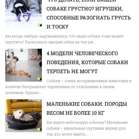
СОБАКЕ ГРУСТНО? ИГРУШКИ,
СПОСОБНЫЕ РАЗОГНАТЬ ГРУСТЬ
И ТОСКУ
Вы когда-нибудь задумывались, что ваша собака тоже может
грустить? Распознать эмоции собак не так уж…
4 МОДЕЛИ ЧЕЛОВЕЧЕСКОГО
ПОВЕДЕНИЯ, КОТОРЫЕ СОБАКИ
ТЕРПЕТЬ НЕ МОГУТ
Собаки – очень восприимчивые животные и
конечно безгранично терпеливые по отношению к своим
хозяевам. Однако…
МАЛЕНЬКИЕ СОБАКИ. ПОРОДЫ
ВЕСОМ НЕ БОЛЕЕ 10 КГ
Вы ищете небольшую собачку? Маленькие
собаки – идеальные спутники жизни для
тех, кто хочет иметь…