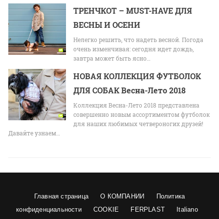
ТРЕНЧКОТ – MUST-HAVE ДЛЯ
ВЕСНЫ И ОСЕНИ
Нелегко решить, что надеть весной. Погода
очень изменчивая: сегодня идет дождь,
завтра может быть ясно…
НОВАЯ КОЛЛЕКЦИЯ ФУТБОЛОК
ДЛЯ СОБАК Весна-Лето 2018
Коллекция Весна-Лето 2018 представлена
совершенно новым ассортиментом футболок
для наших любимых четвероногих друзей!
Давайте узнаем…
Главная страница
О КОМПАНИИ
Политика
конфиденциальности
COOKIE
FERPLAST
Italiano