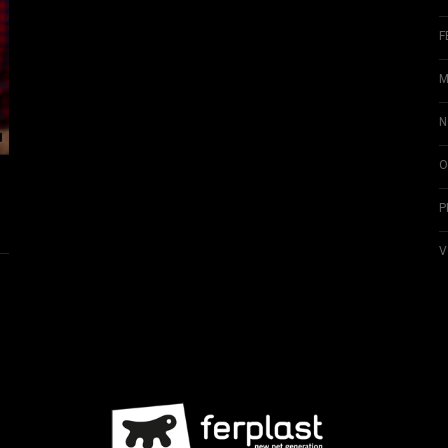
F
M
N
O
P
V