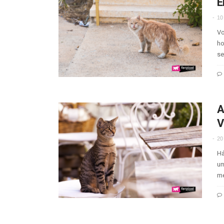
E
10
Vo
ho
se
A
V
20
Há
um
me