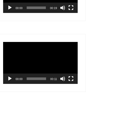
00:00
00:19
Tocador
de
vídeo
00:00
00:11