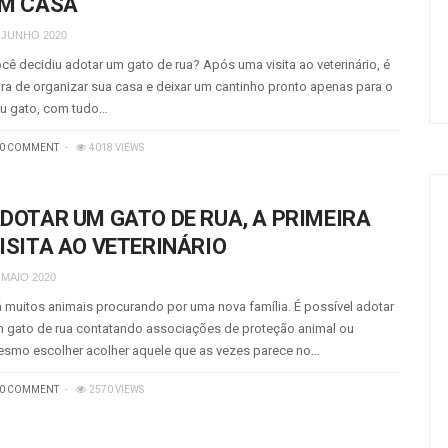
M CASA
 JUNHO 2020
cê decidiu adotar um gato de rua? Após uma visita ao veterinário, é
ra de organizar sua casa e deixar um cantinho pronto apenas para o
u gato, com tudo…
0 COMMENT
4018 VIEWS
DOTAR UM GATO DE RUA, A PRIMEIRA
ISITA AO VETERINÁRIO
 MAIO 2020
 muitos animais procurando por uma nova família. É possível adotar
 gato de rua contatando associações de proteção animal ou
smo escolher acolher aquele que as vezes parece no…
0 COMMENT
2570 VIEWS