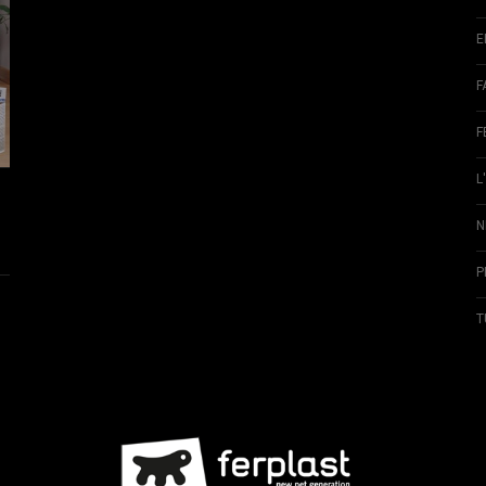
E
F
F
L
N
P
T