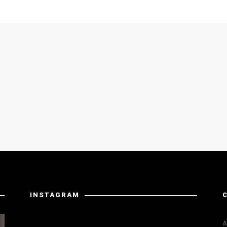
INSTAGRAM
La risposta da Instagram ha restituito dati non validi.
A