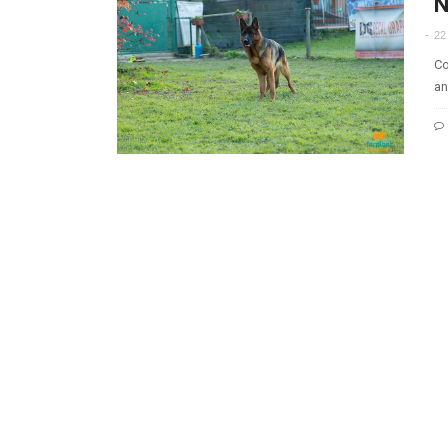
N
22
Co
an