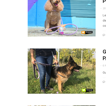
P
18
Le
de
co
G
P
6 
Gu