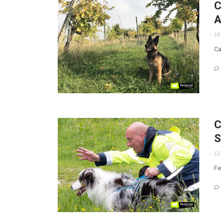
C
A
18
Ca
C
S
12
Fe