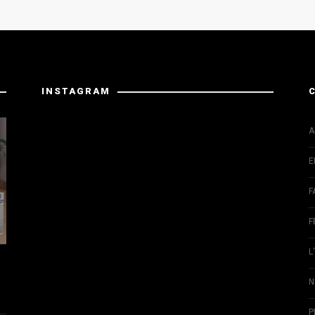
INSTAGRAM
La risposta da Instagram ha restituito dati non validi.
A
E
F
F
L
N
P