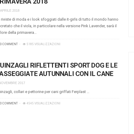
RIMAVERA 2018
 APRILE 2018
 riviste di moda e i look sfoggiati dalle it-girls di tutto il mondo hanno
cretato che il viola, in particolare nella versione Pink Lavender, sarà il
lore della primavera…
0 COMMENT
5185 VISUALIZZAZIONI
UINZAGLI RIFLETTENTI SPORT DOG E LE
ASSEGGIATE AUTUNNALI CON IL CANE
NOVEMBRE 2017
inzagli, collari e pettorine per cani griffati Ferplast …
0 COMMENT
4545 VISUALIZZAZIONI