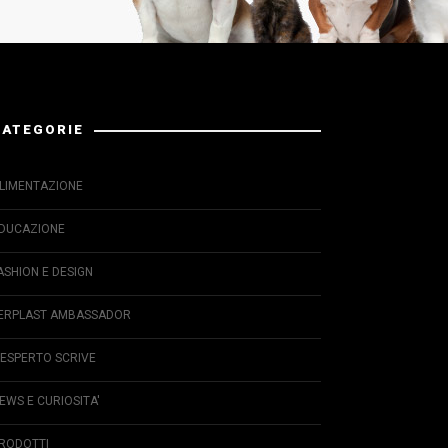
CATEGORIE
LIMENTAZIONE
DUCAZIONE
ASHION E DESIGN
ERPLAST AMBASSADOR
'ESPERTO SCRIVE
EWS E CURIOSITA'
RODOTTI