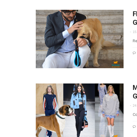
F
G
15
Re
M
G
24
Co