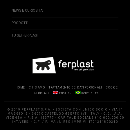
NEWS E CURIOSITA'
PRODOTTI
TU SEI FERPLAST
HOME
CHI SIAMO
TRATTAMENTO DEI DATI PERSONALI
COOKIE
FERPLAST
ENGLISH
PORTUGUÊS
© 2019 FERPLAST S.P.A. - SOCIETÀ CON UNICO SOCIO - VIA I°
MAGGIO, 5 - 36070 CASTELGOMBERTO (VI) ITALY - C.C.I.A.A.
VICENZA – R.E.A. 153777 - CAPITALE SOCIALE €10.000.000,00
INT.VERS. - C.F. / P. IVA /N.REG.IMPR.VI: IT01241800240