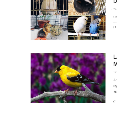
D
24
Uc
L
M
12
Ar
ri
sp