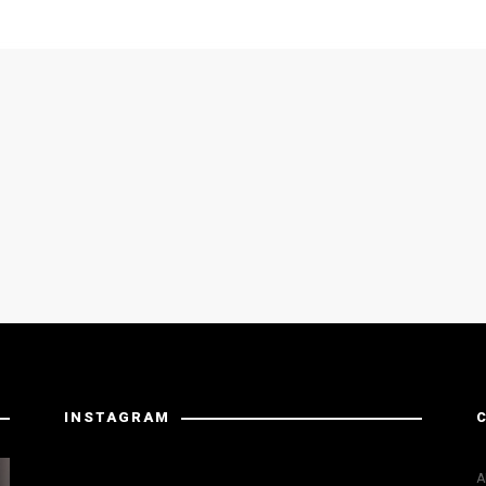
INSTAGRAM
La risposta da Instagram ha restituito dati non validi.
A