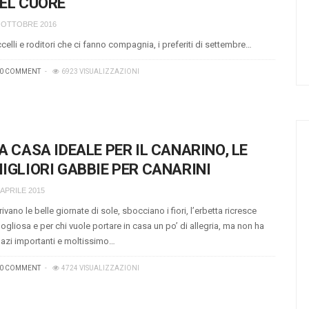
EL CUORE
 OTTOBRE 2016
celli e roditori che ci fanno compagnia, i preferiti di settembre…
0 COMMENT
6923 VISUALIZZAZIONI
A CASA IDEALE PER IL CANARINO, LE
IGLIORI GABBIE PER CANARINI
 APRILE 2015
rivano le belle giornate di sole, sbocciano i fiori, l’erbetta ricresce
gogliosa e per chi vuole portare in casa un po’ di allegria, ma non ha
azi importanti e moltissimo…
0 COMMENT
4724 VISUALIZZAZIONI