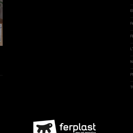
E
F
F
L
N
P
T