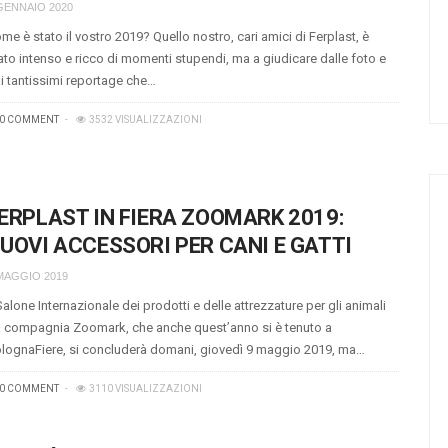
GENNAIO 2020
me è stato il vostro 2019? Quello nostro, cari amici di Ferplast, è
ato intenso e ricco di momenti stupendi, ma a giudicare dalle foto e
i tantissimi reportage che…
0 COMMENT
3532 VISUALIZZAZIONI
ERPLAST IN FIERA ZOOMARK 2019:
UOVI ACCESSORI PER CANI E GATTI
MAGGIO 2019
 Salone Internazionale dei prodotti e delle attrezzature per gli animali
 compagnia Zoomark, che anche quest’anno si è tenuto a
lognaFiere, si concluderà domani, giovedì 9 maggio 2019, ma…
0 COMMENT
3110 VISUALIZZAZIONI