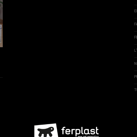
E
F
F
L
N
P
T