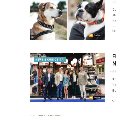
1 
Co
st
da
F
NEWS E CURIOSITA'
N
8 
Il
da
Bo