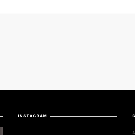
INSTAGRAM
La risposta da Instagram ha restituito dati non validi.
A