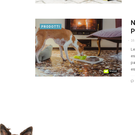
N
PRODOTTI
P
16
Le
es
pa
es