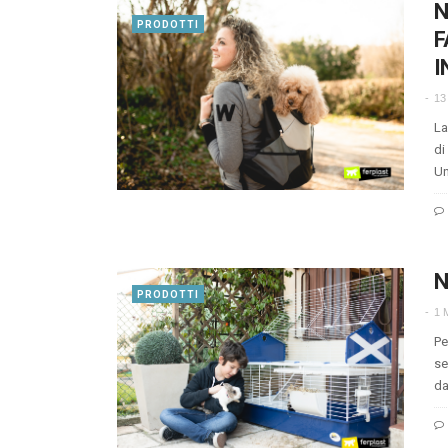
N
PRODOTTI
F
I
13
La
di
Un
N
PRODOTTI
1 
Pe
se
da