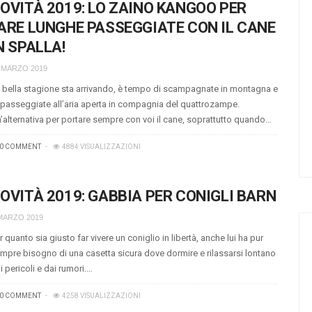
OVITÀ 2019: LO ZAINO KANGOO PER
ARE LUNGHE PASSEGGIATE CON IL CANE
N SPALLA!
 MARZO 2019
 bella stagione sta arrivando, è tempo di scampagnate in montagna e
 passeggiate all’aria aperta in compagnia del quattrozampe.
’alternativa per portare sempre con voi il cane, soprattutto quando…
0 COMMENT
4884 VISUALIZZAZIONI
OVITÀ 2019: GABBIA PER CONIGLI BARN
MARZO 2019
r quanto sia giusto far vivere un coniglio in libertà, anche lui ha pur
mpre bisogno di una casetta sicura dove dormire e rilassarsi lontano
i pericoli e dai rumori.…
0 COMMENT
4258 VISUALIZZAZIONI