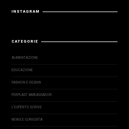
INSTAGRAM
La risposta da Instagram ha restituito dati non validi.
CATEGORIE
ALIMENTAZIONE
EDUCAZIONE
FASHION E DESIGN
FERPLAST AMBASSADOR
L'ESPERTO SCRIVE
NEWS E CURIOSITA'