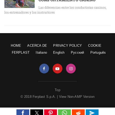
Las diferencias entre los conductistas caninos,
los entrenadores y los instructores
HOME
ACERCA DE
PRIVACY POLICY
COOKIE
FERPLAST
Italiano
English
Русский
Português
Top
© 2018 Ferplast S.p.A. |
View Non-AMP Version