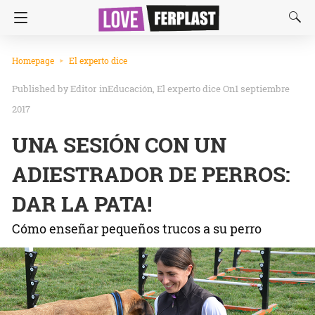
Homepage
El experto dice
Editor
in
Educación
El experto dice
On1 septiembre
2017
UNA SESIÓN CON UN
ADIESTRADOR DE PERROS:
DAR LA PATA!
Cómo enseñar pequeños trucos a su perro