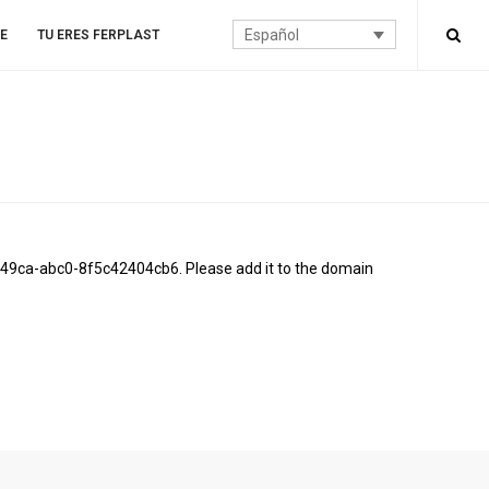
Español
E
TU ERES FERPLAST
-49ca-abc0-8f5c42404cb6. Please add it to the domain