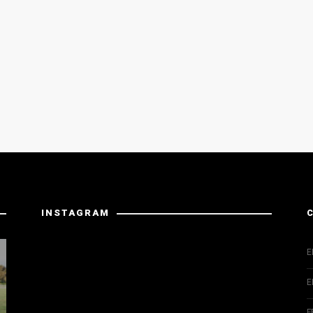
INSTAGRAM
Instagram has returned invalid data.
E
E
F