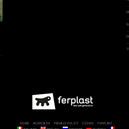
M
N
P
T
HOME
ACERCA DE
PRIVACY POLICY
COOKIE
FERPLAST