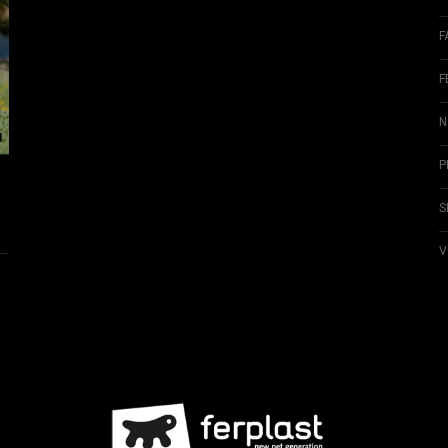
F
F
N
P
S
V