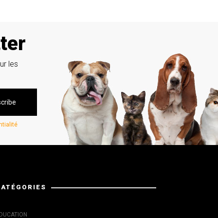
ter
ur les
tialité
CATÉGORIES
DUCATION