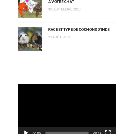
À VOTRE CHAT
30 SEPTEMBRE 2020
RACE ET TYPE DE COCHONS D’INDE
23 AOÛT 2019
Lecteur
vidéo
00:00
00:19