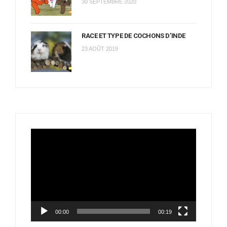
30 SEPTEMBRE 2020
RACE ET TYPE DE COCHONS D’INDE
23 AOÛT 2019
Lecteur
vidéo
00:00
00:19