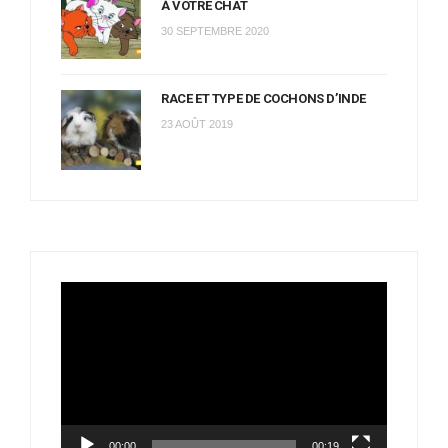
À VOTRE CHAT
30 SEPTEMBRE 2020
RACE ET TYPE DE COCHONS D’INDE
23 AOÛT 2019
Lecteur
vidéo
00:00
00:19