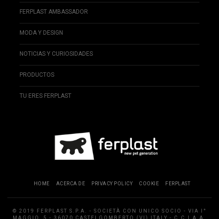
FERPLAST AMBASSADOR
MODA Y DESIGN
NOTICIAS Y CURIOSIDADES
PRODUCTOS
TU ERES FERPLAST
HOME
ACERCA DE
PRIVACY POLICY
COOKIE
FERPLAST
© 2019 FERPLAST S.P.A. - SOCIETÀ CON UNICO SOCIO - VIA I°
MAGGIO, 5 - 36070 CASTELGOMBERTO (VI) ITALY - C.C.I.A.A.