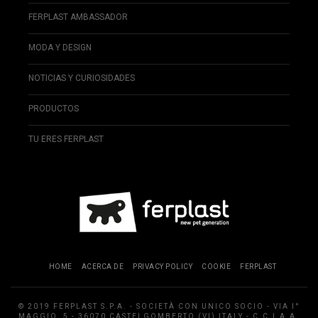
FERPLAST AMBASSADOR
MODA Y DESIGN
NOTICIAS Y CURIOSIDADES
PRODUCTOS
TU ERES FERPLAST
HOME
ACERCA DE
PRIVACY POLICY
COOKIE
FERPLAST
© 2019 FERPLAST S.P.A. - SOCIETÀ CON UNICO SOCIO - VIA I°
MAGGIO, 5 - 36070 CASTELGOMBERTO (VI) ITALY - C.C.I.A.A.